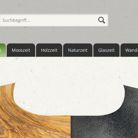
t
Mooszeit
Holzzeit
Naturzeit
Glaszeit
Wandz