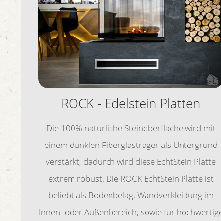
ROCK - Edelstein Platten
Die 100% natürliche Steinoberfläche wird mit
einem dunklen Fiberglasträger als Untergrund
verstärkt, dadurch wird diese EchtStein Platte
extrem robust. Die ROCK EchtStein Platte ist
beliebt als Bodenbelag, Wandverkleidung im
Innen- oder Außenbereich, sowie für hochwertig