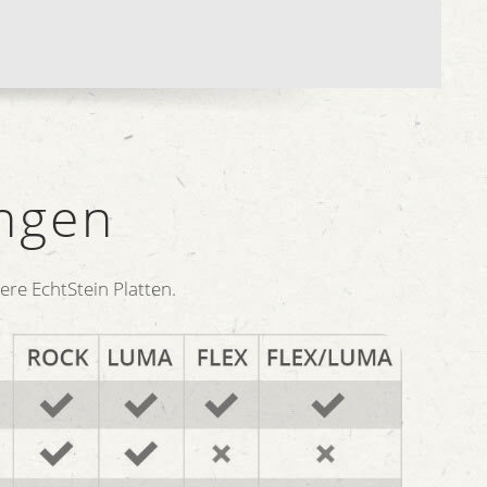
ngen
re EchtStein Platten.