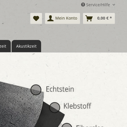
Service/Hilfe
Mein Konto
0,00 € *
eit
Akustikzeit