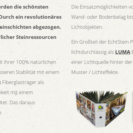
erden die schönsten
Die Einsatzmöglichkeiten v
Durch ein revolutionäres
Wand- oder Bodenbelag bis
teinschichten abgezogen.
Lichtobjekten.
licher Steinressourcen
Ein Großteil der EchtStein 
lichtdurchlässig als
LUMA
E
t ihrer 100% natürlichen
einer Lichtquelle hinter de
sseren Stabilität mit einem
Muster / Lichteffekte.
) Fiberglasträger als
keit mit einem
itet. Das daraus
e.