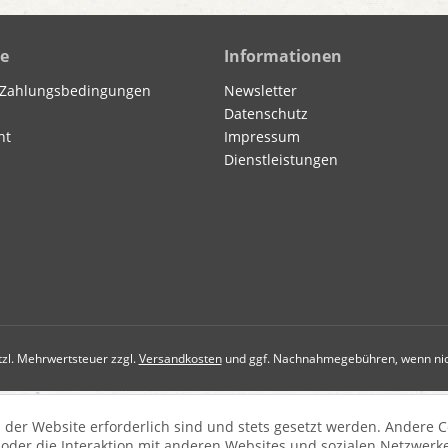
ce
Informationen
 Zahlungsbedingungen
Newsletter
Datenschutz
ht
Impressum
Dienstleistungen
etzl. Mehrwertsteuer zzgl.
Versandkosten
und ggf. Nachnahmegebühren, wenn nic
 der Website erforderlich sind und stets gesetzt werden. Andere C
der die Interaktion mit anderen Websites und sozialen Netzwerke