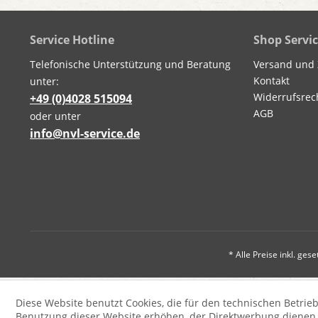
Service Hotline
Shop Servi
Telefonische Unterstützung und Beratung
Versand und
Kontakt
unter:
Widerrufsrec
+49 (0)4028 515094
AGB
oder unter
info@nvl-service.de
* Alle Preise inkl. ges
Diese Website benutzt Cookies, die für den technischen Betrieb
Benutzung dieser Website erhöhen, der Direktwerbung dienen o