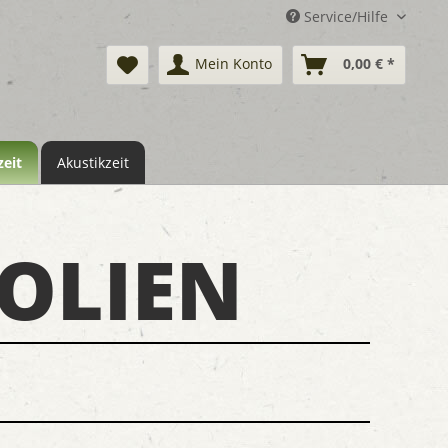
Service/Hilfe
Mein Konto
0,00 € *
eit
Akustikzeit
OLIEN